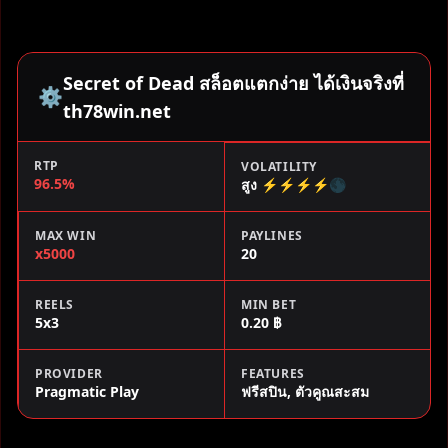
Secret of Dead สล็อตแตกง่าย ได้เงินจริงที่
⚙️
th78win.net
RTP
VOLATILITY
96.5%
สูง ⚡⚡⚡⚡🌑
MAX WIN
PAYLINES
x5000
20
REELS
MIN BET
5x3
0.20 ฿
PROVIDER
FEATURES
Pragmatic Play
ฟรีสปิน, ตัวคูณสะสม