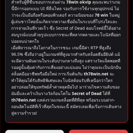
สำหรับผู้ที่ชื่นชอบการเล่นผ่าน
78win okvip
คุณจะพบว่าเกม
นี้มีการออกแบบ UI ที่ลื่นไหล รองรับการใช้งานทุกอุปกรณ์ ไม่
ว่าจะเป็นมือถือหรือคอมพิวเตอร์ ความนิยมของ
78 win
ในหมู่
ผู้เล่นชาวไทยนั้นเกิดจากความเชื่อมั่นในระบบที่โปร่งใสและ
การจ่ายเงินที่รวดเร็ว ซึ่ง Secret of Dead ตอบโจทย์นี้ได้อย่าง
สมบูรณ์แบบด้วยรูปแบบการชนะที่หลากหลายและโบนัสที่ออก
บ่อยจนน่าตกใจ
เมื่อพิจารณาถึงโอกาสในการชนะ เกมนี้มีค่า RTP ที่สูงถึง
96.5% ซึ่งถือว่าอยู่ในเกณฑ์ที่สูงมากสำหรับสล็อตธีมอียิปต์ แม้
จะมีความผันผวนในระดับปานกลางถึงสูง แต่รางวัลแจ็คพอตที่
รออยู่นั้นคุ้มค่ากับการเสี่ยงอย่างแน่นอน ไม่ว่าคุณจะเป็นนักปั่น
สล็อตมืออาชีพหรือมือใหม่ การเริ่มต้นกับ
th78win.net
จะ
ทำให้คุณได้รับสิทธิพิเศษและโบนัสต้อนรับที่เหนือกว่าใคร
อย่าปล่อยให้ขุมทรัพย์ล้ำค่าหลุดมือไป! มาร่วมไขความลับของ
มัมมี่และคว้าเงินรางวัลก้อนโตใน
Secret of Dead
ได้ที่
th78win.net
แหล่งรวมเกมสล็อตที่ดีที่สุด พร้อมระบบฝาก-
ถอนอัตโนมัติที่เร็วที่สุดในขณะนี้ สมัครเลยเพื่อเริ่มการเดินทาง
สู่ความร่ำรวย!