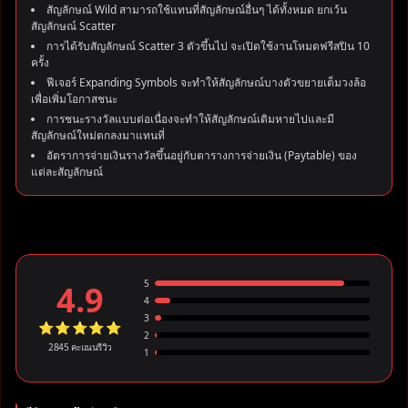
สัญลักษณ์ Wild สามารถใช้แทนที่สัญลักษณ์อื่นๆ ได้ทั้งหมด ยกเว้น
สัญลักษณ์ Scatter
การได้รับสัญลักษณ์ Scatter 3 ตัวขึ้นไป จะเปิดใช้งานโหมดฟรีสปิน 10
ครั้ง
ฟีเจอร์ Expanding Symbols จะทำให้สัญลักษณ์บางตัวขยายเต็มวงล้อ
เพื่อเพิ่มโอกาสชนะ
การชนะรางวัลแบบต่อเนื่องจะทำให้สัญลักษณ์เดิมหายไปและมี
สัญลักษณ์ใหม่ตกลงมาแทนที่
อัตราการจ่ายเงินรางวัลขึ้นอยู่กับตารางการจ่ายเงิน (Paytable) ของ
แต่ละสัญลักษณ์
คะแนนและรีวิวเกม
5
4.9
4
3
⭐⭐⭐⭐⭐
2
2845 คะแนนรีวิว
1