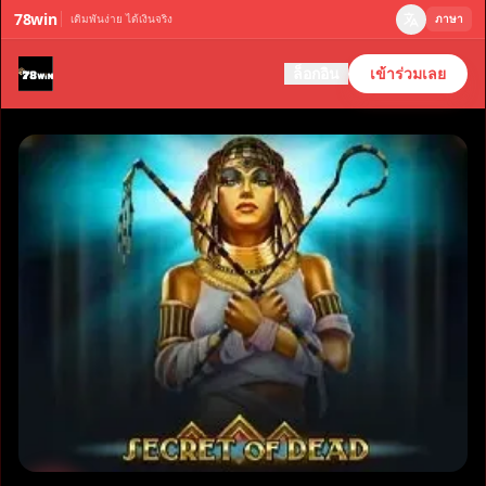
78win
เดิมพันง่าย ได้เงินจริง
ภาษา
ล็อกอิน
เข้าร่วมเลย