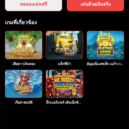
ทดลองเล่นฟรี
เล่นด้วยเงินจริง
เกมที่เกี่ยวข้อง
เสือดาวเงินทอง
แท็กซี่บ้า
อัญมณีแอซเท็ก เมก้าเวยส์
เรือล่าสมบัติ
บิ๊กเบอร์เกอร์ เติมเอ็กซ์ตร้าชีส