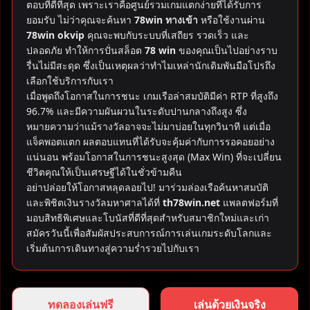
ตอบที่ดีที่สุด เพราะเราคือศูนย์รวมเกมแตกง่ายที่ได้รับการ
ยอมรับ ไม่ว่าคุณจะค้นหา
78win ทางเข้า
หรือใช้งานผ่าน
78win okvip
คุณจะพบกับระบบที่เสถียร รวดเร็ว และ
ปลอดภัย ทำให้การปั่นสล็อต
78 win
ของคุณเป็นไปอย่างราบ
รื่นไม่มีสะดุด ซึ่งเป็นเหตุผลว่าทำไมเหล่านักเดิมพันมือโปรถึง
เลือกใช้บริการกับเรา
เมื่อพูดถึงโอกาสในการชนะ เกมเรือล่าสมบัติมีค่า RTP ที่สูงถึง
96.7% และมีความผันผวนในระดับปานกลางถึงสูง ซึ่ง
หมายความว่าแม้รางวัลอาจจะไม่มาบ่อยในทุกวินาที แต่เมื่อ
แจ็คพอตแตก ผลตอบแทนที่ได้รับจะคุ้มค่ากับการรอคอยอย่าง
แน่นอน พร้อมโอกาสในการชนะสูงสุด (Max Win) ที่จะเปลี่ยน
ชีวิตคุณให้เป็นเศรษฐีได้ในชั่วข้ามคืน
อย่าปล่อยให้โอกาสหลุดลอยไป! มาร่วมล่องเรือค้นหาสมบัติ
และพิชิตเงินรางวัลมหาศาลได้ที่
th78win.net
แพลตฟอร์มที่
มอบสิทธิพิเศษและโบนัสที่ดีที่สุดสำหรับสมาชิกใหม่และเก่า
สมัครวันนี้เพื่อสัมผัสประสบการณ์การเล่นเกมระดับโลกและ
เริ่มต้นการเดินทางสู่ความร่ำรวยไปกับเรา
ทดลองเล่นฟรี
เล่นด้วยเงินจริง