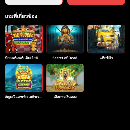
เกมที่เกี่ยวข้อง
บิ๊กเบอร์เกอร์ เติมเอ็กซ์ตร้าชีส
Secret of Dead
แท็กซี่บ้า
อัญมณีแอซเท็ก เมก้าเวยส์
เสือดาวเงินทอง