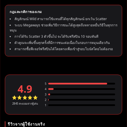
กฎและกติกาของเกม
สัญลักษณ์ Wild สามารถใช้แทนที่ได้ทุกสัญลักษณ์ ยกเว้น Scatter
ระบบ Megaways ช่วยเพิ่มวิธีการชนะได้สูงสุดถึงหลายหมื่นวิธีในทุกการ
หมุน
การได้รับ Scatter 3 ตัวขึ้นไป จะได้รับฟรีสปิน 10 รอบทันที
ตัวคูณจะเพิ่มขึ้นทุกครั้งที่มีการชนะต่อเนื่องในรอบการหมุนเดียวกัน
สามารถซื้อฟีเจอร์ฟรีสปินได้โดยตรงเพื่อเข้าสู่รอบโบนัสโดยไม่ต้องรอ
คะแนนและรีวิวเกม
5
4.9
4
3
⭐⭐⭐⭐⭐
2
2845 คะแนนจากผู้เล่น
1
รีวิวจากผู้ใช้งานจริง