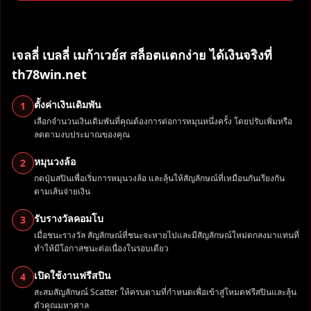
เจลลี่ เบลลี่ เมก้าเวย์ส สล็อตแตกง่าย ได้เงินจริงที่
th78win.net
ตั้งค่าเงินเดิมพัน
1
เลือกจำนวนเงินเดิมพันที่คุณต้องการต่อการหมุนหนึ่งครั้ง โดยปรับเพิ่มหรือ
ลดตามงบประมาณของคุณ
หมุนวงล้อ
2
กดปุ่มสปินเพื่อเริ่มการหมุนวงล้อ และลุ้นให้สัญลักษณ์ที่เหมือนกันเรียงกัน
ตามเส้นจ่ายเงิน
รับรางวัลคอมโบ
3
เมื่อชนะรางวัล สัญลักษณ์ที่ชนะจะหายไปและมีสัญลักษณ์ใหม่ตกลงมาแทนที่
ทำให้มีโอกาสชนะต่อเนื่องในรอบเดียว
เปิดใช้งานฟรีสปิน
4
สะสมสัญลักษณ์ Scatter ให้ครบตามที่กำหนดเพื่อเข้าสู่โหมดฟรีสปินและลุ้น
ตัวคูณมหาศาล