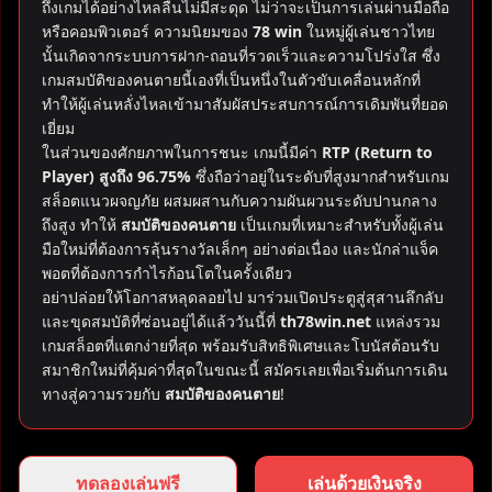
ถึงเกมได้อย่างไหลลื่นไม่มีสะดุด ไม่ว่าจะเป็นการเล่นผ่านมือถือ
หรือคอมพิวเตอร์ ความนิยมของ
78 win
ในหมู่ผู้เล่นชาวไทย
นั้นเกิดจากระบบการฝาก-ถอนที่รวดเร็วและความโปร่งใส ซึ่ง
เกมสมบัติของคนตายนี้เองที่เป็นหนึ่งในตัวขับเคลื่อนหลักที่
ทำให้ผู้เล่นหลั่งไหลเข้ามาสัมผัสประสบการณ์การเดิมพันที่ยอด
เยี่ยม
ในส่วนของศักยภาพในการชนะ เกมนี้มีค่า
RTP (Return to
Player) สูงถึง 96.75%
ซึ่งถือว่าอยู่ในระดับที่สูงมากสำหรับเกม
สล็อตแนวผจญภัย ผสมผสานกับความผันผวนระดับปานกลาง
ถึงสูง ทำให้
สมบัติของคนตาย
เป็นเกมที่เหมาะสำหรับทั้งผู้เล่น
มือใหม่ที่ต้องการลุ้นรางวัลเล็กๆ อย่างต่อเนื่อง และนักล่าแจ็ค
พอตที่ต้องการกำไรก้อนโตในครั้งเดียว
อย่าปล่อยให้โอกาสหลุดลอยไป มาร่วมเปิดประตูสู่สุสานลึกลับ
และขุดสมบัติที่ซ่อนอยู่ได้แล้ววันนี้ที่
th78win.net
แหล่งรวม
เกมสล็อตที่แตกง่ายที่สุด พร้อมรับสิทธิพิเศษและโบนัสต้อนรับ
สมาชิกใหม่ที่คุ้มค่าที่สุดในขณะนี้ สมัครเลยเพื่อเริ่มต้นการเดิน
ทางสู่ความรวยกับ
สมบัติของคนตาย
!
ทดลองเล่นฟรี
เล่นด้วยเงินจริง