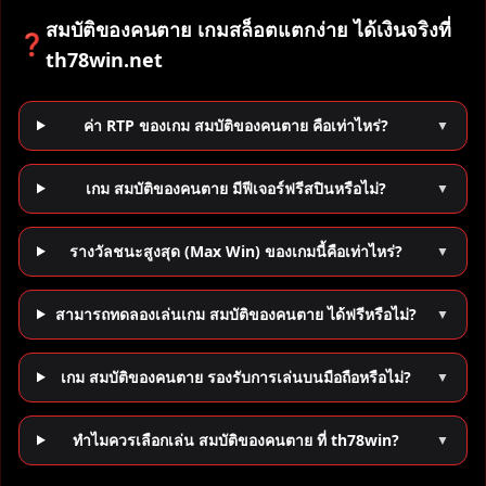
สมบัติของคนตาย เกมสล็อตแตกง่าย ได้เงินจริงที่
❓
th78win.net
ค่า RTP ของเกม สมบัติของคนตาย คือเท่าไหร่?
▼
เกม สมบัติของคนตาย มีฟีเจอร์ฟรีสปินหรือไม่?
▼
รางวัลชนะสูงสุด (Max Win) ของเกมนี้คือเท่าไหร่?
▼
สามารถทดลองเล่นเกม สมบัติของคนตาย ได้ฟรีหรือไม่?
▼
เกม สมบัติของคนตาย รองรับการเล่นบนมือถือหรือไม่?
▼
ทำไมควรเลือกเล่น สมบัติของคนตาย ที่ th78win?
▼