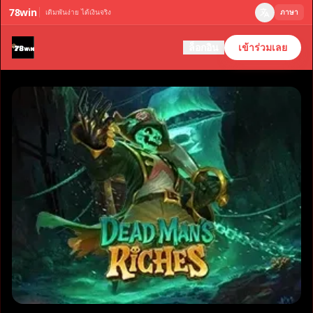
78win
เดิมพันง่าย ได้เงินจริง
ภาษา
ล็อกอิน
เข้าร่วมเลย