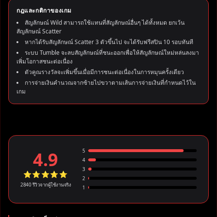
กฎและกติกาของเกม
สัญลักษณ์ Wild สามารถใช้แทนที่สัญลักษณ์อื่นๆ ได้ทั้งหมด ยกเว้น
สัญลักษณ์ Scatter
หากได้รับสัญลักษณ์ Scatter 3 ตัวขึ้นไป จะได้รับฟรีสปิน 10 รอบทันที
ระบบ Tumble จะลบสัญลักษณ์ที่ชนะออกเพื่อให้สัญลักษณ์ใหม่หล่นลงมา
เพิ่มโอกาสชนะต่อเนื่อง
ตัวคูณรางวัลจะเพิ่มขึ้นเมื่อมีการชนะต่อเนื่องในการหมุนครั้งเดียว
การจ่ายเงินคำนวณจากซ้ายไปขวาตามเส้นการจ่ายเงินที่กำหนดไว้ใน
เกม
คะแนนและรีวิวจากผู้เล่น
5
4.9
4
3
⭐⭐⭐⭐⭐
2
2840 รีวิวจากผู้ใช้งานจริง
1