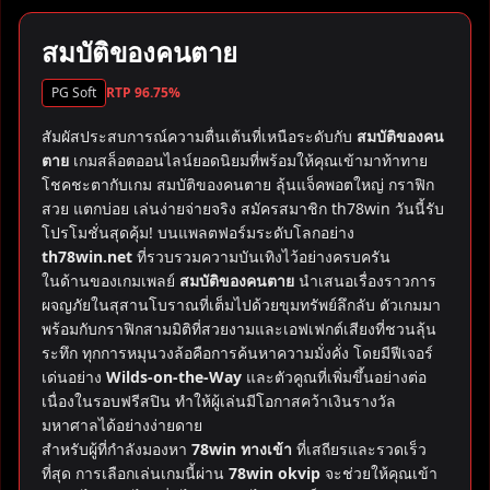
▶
สมบัติของคนตาย
PG Soft
RTP 96.75%
สัมผัสประสบการณ์ความตื่นเต้นที่เหนือระดับกับ
สมบัติของคน
ตาย
เกมสล็อตออนไลน์ยอดนิยมที่พร้อมให้คุณเข้ามาท้าทาย
โชคชะตากับเกม สมบัติของคนตาย ลุ้นแจ็คพอตใหญ่ กราฟิก
สวย แตกบ่อย เล่นง่ายจ่ายจริง สมัครสมาชิก th78win วันนี้รับ
โปรโมชั่นสุดคุ้ม! บนแพลตฟอร์มระดับโลกอย่าง
th78win.net
ที่รวบรวมความบันเทิงไว้อย่างครบครัน
ในด้านของเกมเพลย์
สมบัติของคนตาย
นำเสนอเรื่องราวการ
ผจญภัยในสุสานโบราณที่เต็มไปด้วยขุมทรัพย์ลึกลับ ตัวเกมมา
พร้อมกับกราฟิกสามมิติที่สวยงามและเอฟเฟกต์เสียงที่ชวนลุ้น
ระทึก ทุกการหมุนวงล้อคือการค้นหาความมั่งคั่ง โดยมีฟีเจอร์
เด่นอย่าง
Wilds-on-the-Way
และตัวคูณที่เพิ่มขึ้นอย่างต่อ
เนื่องในรอบฟรีสปิน ทำให้ผู้เล่นมีโอกาสคว้าเงินรางวัล
มหาศาลได้อย่างง่ายดาย
สำหรับผู้ที่กำลังมองหา
78win ทางเข้า
ที่เสถียรและรวดเร็ว
ที่สุด การเลือกเล่นเกมนี้ผ่าน
78win okvip
จะช่วยให้คุณเข้า