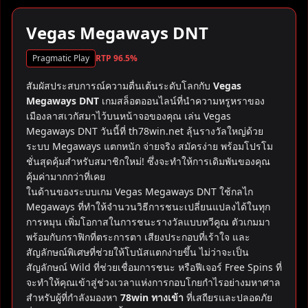
▶
Vegas Megaways DNT
Pragmatic Play
RTP 96.5%
สัมผัสประสบการณ์ความตื่นเต้นระดับโลกกับ
Vegas
Megaways DNT
เกมสล็อตออนไลน์ที่นำความหรูหราของ
เมืองลาสเวกัสมาไว้บนหน้าจอของคุณ เล่น Vegas
Megaways DNT วันนี้ที่ th78win.net ลุ้นรางวัลใหญ่ด้วย
ระบบ Megaways แตกหนัก จ่ายจริง สมัครง่าย พร้อมโปรโม
ชั่นสุดคุ้มสำหรับสมาชิกใหม่! ซึ่งจะทำให้การเดิมพันของคุณ
คุ้มค่ามากกว่าที่เคย
ในด้านของระบบเกม Vegas Megaways DNT ใช้กลไก
Megaways ที่ทำให้จำนวนวิธีการชนะเปลี่ยนแปลงได้ในทุก
การหมุน เพิ่มโอกาสในการชนะรางวัลแบบทวีคูณ ตัวเกมมา
พร้อมกับกราฟิกที่ตระการตา เสียงประกอบที่เร้าใจ และ
สัญลักษณ์พิเศษที่ช่วยให้โบนัสแตกง่ายขึ้น ไม่ว่าจะเป็น
สัญลักษณ์ Wild ที่ช่วยเชื่อมการชนะ หรือฟีเจอร์ Free Spins ที่
จะทำให้คุณเข้าสู่ช่วงเวลาแห่งการกอบโกยกำไรอย่างมหาศาล
สำหรับผู้ที่กำลังมองหา
78win ทางเข้า
ที่เสถียรและปลอดภัย