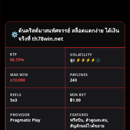
ต้นคริสต์มาสมหัศจรรย์ สล็อตแตกง่าย ได้เงิน
⚙️
จริงที่ th78win.net
RTP
VOLATILITY
96.75%
สูง ⚡⚡⚡⚡🌑
MAX WIN
PAYLINES
x10,000
243
REELS
MIN BET
5x3
฿1.00
PROVIDER
FEATURES
Pragmatic Play
ฟรีสปิน, ตัวคูณสะสม,
สัญลักษณ์ไวด์ขยาย