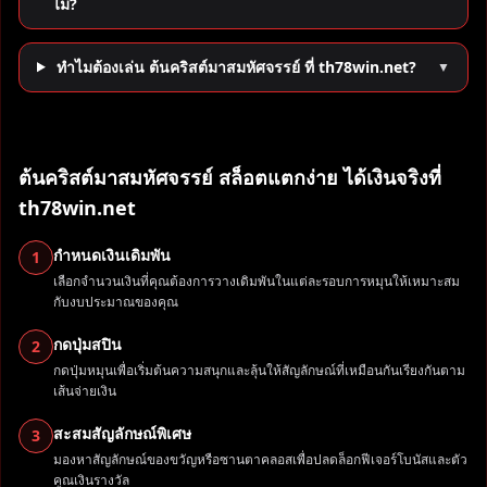
ไม่?
ทำไมต้องเล่น ต้นคริสต์มาสมหัศจรรย์ ที่ th78win.net?
▼
ต้นคริสต์มาสมหัศจรรย์ สล็อตแตกง่าย ได้เงินจริงที่
th78win.net
กำหนดเงินเดิมพัน
1
เลือกจำนวนเงินที่คุณต้องการวางเดิมพันในแต่ละรอบการหมุนให้เหมาะสม
กับงบประมาณของคุณ
กดปุ่มสปิน
2
กดปุ่มหมุนเพื่อเริ่มต้นความสนุกและลุ้นให้สัญลักษณ์ที่เหมือนกันเรียงกันตาม
เส้นจ่ายเงิน
สะสมสัญลักษณ์พิเศษ
3
มองหาสัญลักษณ์ของขวัญหรือซานตาคลอสเพื่อปลดล็อกฟีเจอร์โบนัสและตัว
คูณเงินรางวัล