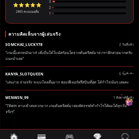
3
⭐⭐⭐⭐⭐
2
2845 คะแนนเฉลี่ย
1
ความคิดเห็นจากผู้เล่นจริง
SOMCHAI_LUCKY78
2 วันที่แล้ว
“เกมนี้แตกหนักมาก! เพิ่งปั่นได้โบนัสก้อนโตจากต้นคริสต์มาส กราฟิกสวยมากครับ
แนะนำเลย”
KANYA_SLOTQUEEN
5 วันที่แล้ว
“เล่นง่าย จ่ายจริง ระบบไหลลื่นมาก ชอบฟีเจอร์ฟรีสปินที่สุด ได้กำไรเน้นๆ เลยค่ะ”
WINWIN_99
1 สัปดาห์ที่แล้ว
“78win ทางเข้าสะดวกมาก เกมต้นคริสต์มาสมหัศจรรย์ทำกำไรให้ผมได้ทุกวัน
จริงๆ”
🏠
💳
🎮
💎
🎧