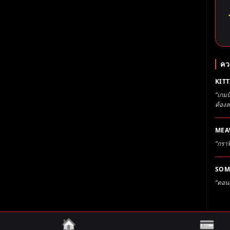
คว
KIT
“เกมน
ต้องล
MEA
“กราฟ
SOM
“ตอนแ
🏠
💳