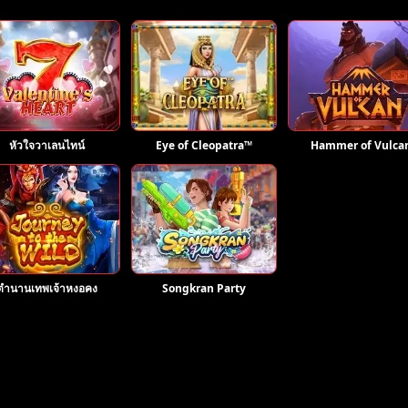
หัวใจวาเลนไทน์
Eye of Cleopatra™
Hammer of Vulca
ตำนานเทพเจ้าหงอคง
Songkran Party