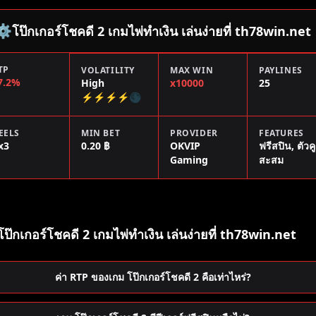
⚙️
โป๊กเกอร์โชคดี 2 เกมไพ่ทำเงิน เล่นง่ายที่ th78win.net
TP
VOLATILITY
MAX WIN
PAYLINES
7.2%
High
x10000
25
⚡⚡⚡⚡🌑
EELS
MIN BET
PROVIDER
FEATURES
x3
0.20 ฿
OKVIP
ฟรีสปิน, ตัวค
Gaming
สะสม
โป๊กเกอร์โชคดี 2 เกมไพ่ทำเงิน เล่นง่ายที่ th78win.net
ค่า RTP ของเกม โป๊กเกอร์โชคดี 2 คือเท่าไหร่?