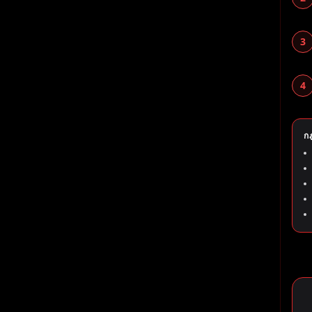
3
4
ก
คะแน