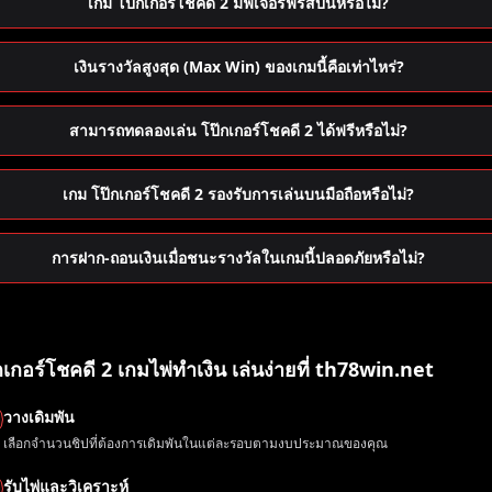
เกม โป๊กเกอร์โชคดี 2 มีฟีเจอร์ฟรีสปินหรือไม่?
เงินรางวัลสูงสุด (Max Win) ของเกมนี้คือเท่าไหร่?
สามารถทดลองเล่น โป๊กเกอร์โชคดี 2 ได้ฟรีหรือไม่?
เกม โป๊กเกอร์โชคดี 2 รองรับการเล่นบนมือถือหรือไม่?
การฝาก-ถอนเงินเมื่อชนะรางวัลในเกมนี้ปลอดภัยหรือไม่?
กเกอร์โชคดี 2 เกมไพ่ทำเงิน เล่นง่ายที่ th78win.net
วางเดิมพัน
เลือกจำนวนชิปที่ต้องการเดิมพันในแต่ละรอบตามงบประมาณของคุณ
รับไพ่และวิเคราะห์